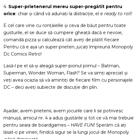
4.
Super-prietenerul mereu super-pregătit pentru
orice
: chiar și când vă adunați la distracție, el e
ready to roll!
E cel care vine cu ronțăielile și ceva de băut pentru toate
gusturile, el se duce să cumpere gheață dacă e nevoie,
comandă pizza și calculează cât aveți de plătit fiecare
Pentru că e așa un super-prieten, jucați împreună Monopoly
Dc Comics Retro!
Lasă-l pe el să-și aleagă super-pionul primul – Batman,
Superman, Wonder Woman, Flash? Se va simți apreciat și
veți avea ocazia să vă amintiți de fiecare film cu personajele
DC – deci aveți subiecte de discuție din plin.
Așadar, avem prietenii, avem jocurile care li se potrivesc
mănușă, amicul nr. 4 a adus gustările și tot ce vă mai trebuie
pentru seara de boardgames –
HAVE FUN!
Sperăm că ați
lăsat-o pe vineri, fiindcă sigur se la lungi jocul de Monopoly