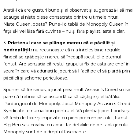
Arată-i că are gusturi bune și ai observat și sugerează-i să mai
adauge și niște piese consacrate printre ultimele hituri.
Niște Queen, poate? Pune-i o tablă de Monopoly Queen în
față și-l vei lăsa fără cuvinte – nu și fără playlist, asta e clar.
3.
Prietenul care se plânge mereu că e păcălit și
nedreptățit:
nu recunoaște că n-a înțeles bine regulile
fiindcă se grăbește mereu să înceapă jocul. El e eternul
fentat
Are senzația că restul grupului fix de asta are chef în
seara în care vă adunați la jocuri: să-l facă pe el să piardă prin
păcăleli și scheme periculoase.
Spune-i să fie serios, a jucat prea mult Assasin’s Creed și i se
pare că trebuie să se ascundă ca să câștige și el bătălia.
Pardon, jocul de Monopoly. Jocul Monopoly Assasin s Creed
Syndicate e numai bun pentru el. Vă plimbați prin Londra și
vă feriți de taxe și impozite cu pioni precum pistolul, turnul
Big Ben sau corabia cu aburi. Iar detaliile de pe tabla jocului
Monopoly sunt de-a dreptul fascinante.