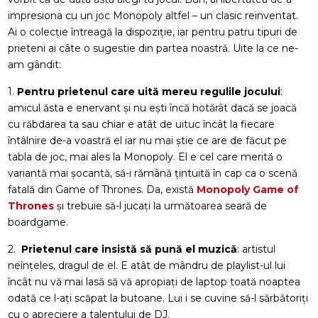
impresiona cu un joc Monopoly altfel – un clasic reinventat.
Ai o colecție întreagă la dispoziție, iar pentru patru tipuri de
prieteni ai câte o sugestie din partea noastră. Uite la ce ne-
am gândit:
1.
Pentru prietenul care uită mereu regulile jocului
:
amicul ăsta e enervant și nu ești încă hotărât dacă se joacă
cu răbdarea ta sau chiar e atât de uituc încât la fiecare
întâlnire de-a voastră el iar nu mai știe ce are de făcut pe
tabla de joc, mai ales la Monopoly. El e cel care merită o
variantă mai șocantă, să-i rămână țintuită în cap ca o scenă
fatală din Game of Thrones. Da, există
Monopoly Game of
Thrones
și trebuie să-l jucați la următoarea seară de
boardgame.
2.
Prietenul care insistă să pună el muzică
: artistul
neînțeles, dragul de el. E atât de mândru de playlist-ul lui
încât nu vă mai lasă să vă apropiați de laptop toată noaptea
odată ce l-ați scăpat la butoane. Lui i se cuvine să-l sărbătoriți
cu o apreciere a talentului de DJ.