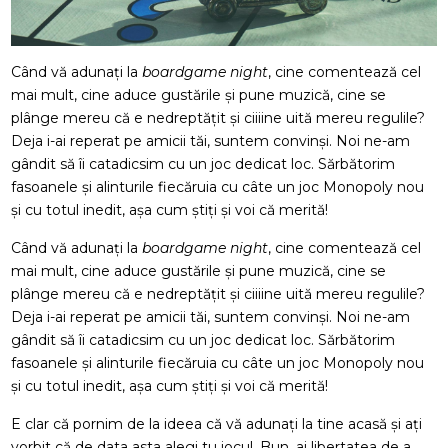
Când vă adunați la
boardgame night
, cine comentează cel
mai mult, cine aduce gustările și pune muzică, cine se
plânge mereu că e nedreptățit și ciiiine uită mereu regulile?
Deja i-ai reperat pe amicii tăi, suntem convinși. Noi ne-am
gândit să îi catadicsim cu un joc dedicat loc. Sărbătorim
fasoanele și alinturile fiecăruia cu câte un joc Monopoly nou
și cu totul inedit, așa cum știți și voi că merită!
Când vă adunați la
boardgame night
, cine comentează cel
mai mult, cine aduce gustările și pune muzică, cine se
plânge mereu că e nedreptățit și ciiiine uită mereu regulile?
Deja i-ai reperat pe amicii tăi, suntem convinși. Noi ne-am
gândit să îi catadicsim cu un joc dedicat loc. Sărbătorim
fasoanele și alinturile fiecăruia cu câte un joc Monopoly nou
și cu totul inedit, așa cum știți și voi că merită!
E clar că pornim de la ideea că vă adunați la tine acasă și ați
vorbit că de data asta alegi tu jocul. Bun, ai libertatea de a