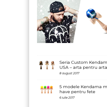
Seria Custom Kendama
USA – arta pentru arta
8 august 2017
5 modele Kendama must-
have pentru fete
6 iulie 2017
Blogul Giftology - Descopera ce
ocazie si pentru orice varsta!
Afla informatii despre cadouri original
darui prietenilor si familiei, indif
inspiratie, echipa Giftology este aici sa