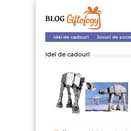
Idei de cadouri
Jocuri de societate
Idei de cadouri
Top 5 idei de cadouri
pentru un decembrie