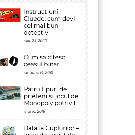
etectiv
lie 25, 2020
um sa citesc
easul binar
anuarie 14, 2019
atru tipuri de
rieteni și jocul de
onopoly potrivit
ai 16, 2018
atalia Cuplurilor –
ocul de societate
are testeaza
elatiile
ebruarie 6, 2018
ocuri de societate