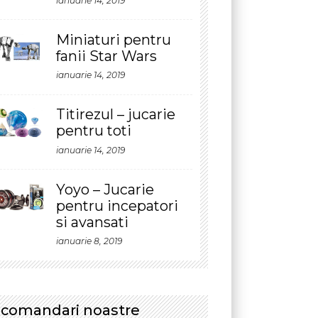
iniaturi pentru
anii Star Wars
anuarie 14, 2019
itirezul – jucarie
entru toti
anuarie 14, 2019
oyo – Jucarie
entru incepatori
i avansati
anuarie 8, 2019
ri noastre
nstructiuni
luedo: cum devii
el mai bun