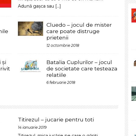
care poate distruge
d
prietenii
iu
12 octombrie 2018
C
Batalia Cuplurilor – jocul
c
de societate care testeaza
i
relatiile
6 februarie 2018
P
p
M
m
Titirezul – jucarie pentru toti
14 ianuarie 2019
B
j
Titirezul, mica jucărie pe care o găsiți
c
denumită și sfârlează sau, mai rar, prâsnel,
r
este cunoscut încă din antichitate, fiind
atestat în diverse areale culturale. Principiul
f
de funcționare este conservarea impulsului
unghiular, la rotirea în
[...]
J