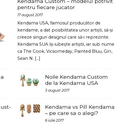
Sean N.
[...]
Noile Kendama Custom
de la Kendama USA
3 august 2017
Kendama vs Pill Kendama
– pe care sa o alegi?
6 iulie 2017
le mai tari cadouri pentru orice
e, educative si stiintice pe care le poti
erent de ocazie. Oricand ai nevoie de
 te ajute.