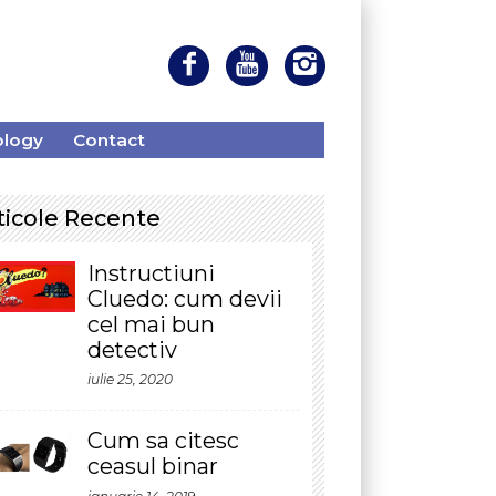
ntact
ecente
nstructiuni
luedo: cum devii
el mai bun
etectiv
lie 25, 2020
um sa citesc
easul binar
anuarie 14, 2019