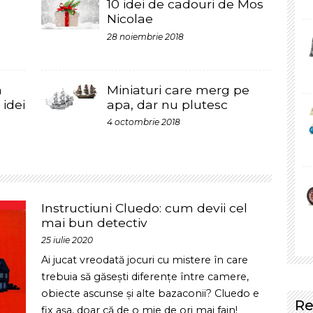
M
28 noiembrie 2018
f
i
Miniaturi care merg pe
apa, dar nu plutesc
T
4 octombrie 2018
p
i
Y
p
Instructiuni Cluedo: cum devii cel
s
mai bun detectiv
i
25 iulie 2020
Ai jucat vreodată jocuri cu mistere în care
trebuia să găsești diferențe între camere,
obiecte ascunse și alte bazaconii? Cluedo e
Recomanda
fix așa, doar că de o mie de ori mai fain!
Adună gașca sau
[...]
I
C
Cluedo – jocul de mister
c