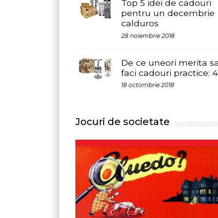
calduros
28 noiembrie 2018
De ce uneori merita sa
faci cadouri practice: 4 idei
18 octombrie 2018
Jocuri de societate
5 jocuri Trivial Pursuit