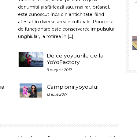
p
De ce yoyourile de la
YoYoFactory
o
9 august 2017
Campionii yoyoului
13 iulie 2017
Kendama Custom – modelul potrivit
pentru fiecare jucator
17 august 2017
Kendama USA, faimosul producător de
kendame, a dat posibilitatea unor artiști, să-și
creeze singuri designul care să-i reprezinte.
Kendama SUA își iubește artiștii, iar sub nume
ca The Cook, Vicsomeday, Painted Bluu, Girr,