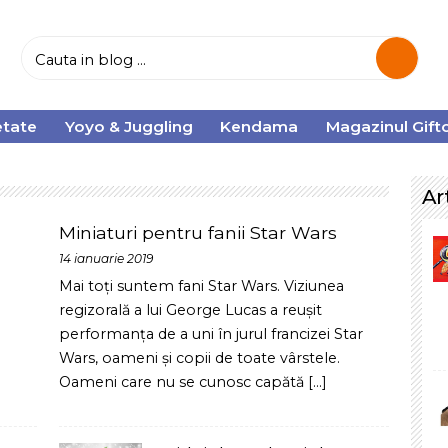
Yoyo & Juggling
Kendama
Magazinul Giftology
Co
Articole R
Miniaturi pentru fanii Star Wars
I
14 ianuarie 2019
C
Mai toți suntem fani Star Wars. Viziunea
c
regizorală a lui George Lucas a reușit
d
performanța de a uni în jurul francizei Star
iu
Wars, oameni și copii de toate vârstele.
Oameni care nu se cunosc capătă
[...]
C
c
i
10 idei de cadouri de Mos
Nicolae